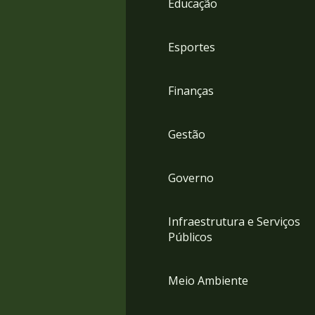
Educação
4
Acessibilidade
5
Esportes
Finanças
Gestão
Governo
Infraestrutura e Serviços
Públicos
Meio Ambiente