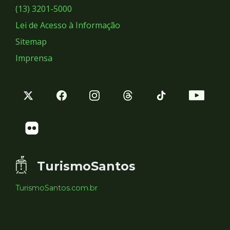
Sociais
(13) 3201-5000
Lei de Acesso à Informação
Sitemap
Imprensa
TurismoSantos
TurismoSantos.com.br