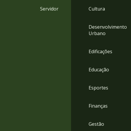
4
Servidor
Cultura
Acessibilidade
5
Desenvolvimento
Urbano
Edificações
Educação
Esportes
Finanças
Gestão