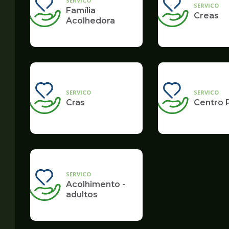
SERVICO
SERVICO
Família
Creas
Acolhedora
SERVICO
SERVICO
Cras
Centro 
SERVICO
Acolhimento -
adultos