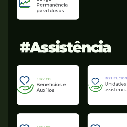
Permanência
para Idosos
Assistência
INSTITUCION
SERVICO
Unidades
Benefícios e
Ilustração
assistencia
Auxílios
da
pagina
de
Assistência