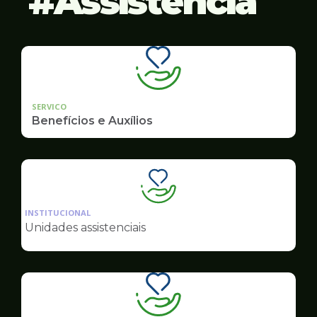
Assistência
SERVICO
Benefícios e Auxílios
Ilustração
da
INSTITUCIONAL
pagina
Unidades assistenciais
de
Assistência