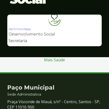
Ilustração
da
INSTITUCIONAL
pagina
Desenvolvimento Social
de
Secretaria
Desenvolvimento
Social
Mais Saúde
Contato
Paço Municipal
e
Sede Administrativa
Praça Visconde de Mauá, s/nº - Centro, Santos - SP,
Redes
CEP 11010-900