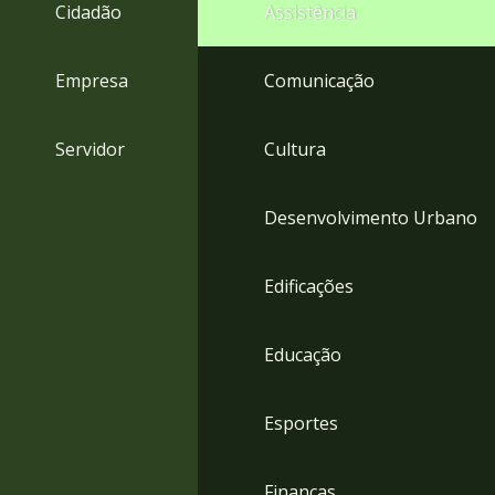
4
Cidadão
Assistência
Acessibilidade
5
Empresa
Comunicação
Servidor
Cultura
Desenvolvimento Urbano
Edificações
Educação
Esportes
Finanças