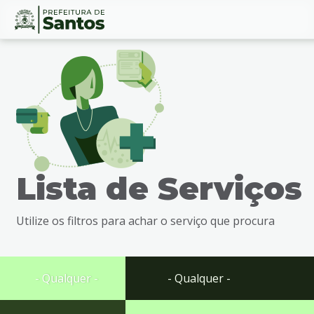
Ir
Conteúdo
para
o
conteúdo
1
Ir
para
o
menu
Lista de Serviços
2
Ir
para
Utilize os filtros para achar o serviço que procura
busca
3
Ir
para
- Qualquer -
- Qualquer -
o
rodapé