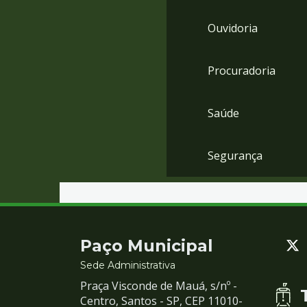
Ouvidoria
Procuradoria
Saúde
Segurança
Contato
Paço Municipal
e
Sede Administrativa
Praça Visconde de Mauá, s/nº -
Redes
Centro, Santos - SP, CEP 11010-