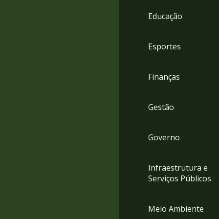
4
Educação
Acessibilidade
5
Esportes
Finanças
Gestão
Governo
Infraestrutura e
Serviços Públicos
Meio Ambiente