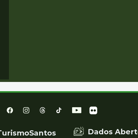
Dados Abert
TurismoSantos