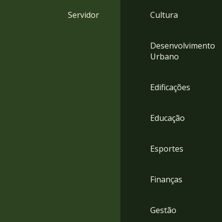
4
Servidor
Cultura
Acessibilidade
5
Desenvolvimento
Urbano
Edificações
Educação
Esportes
Finanças
Gestão