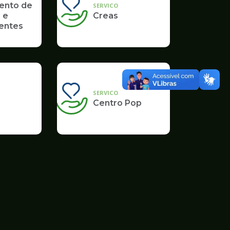
ento de
SERVICO
 e
Creas
entes
SERVICO
Centro Pop