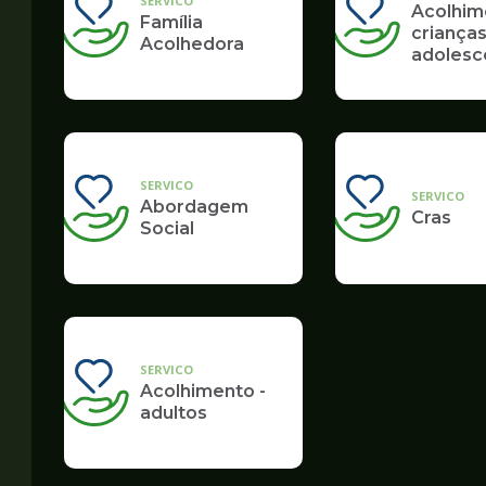
SERVICO
Acolhim
Família
crianças
Acolhedora
adolesc
SERVICO
SERVICO
Abordagem
Cras
Social
SERVICO
Acolhimento -
adultos