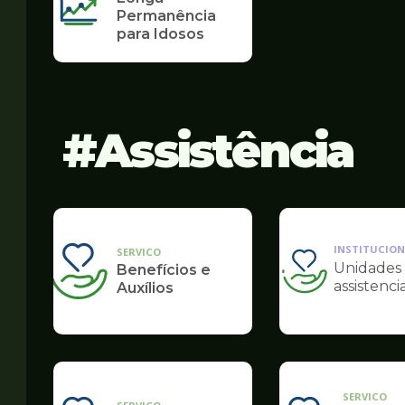
Permanência
para Idosos
Assistência
INSTITUCION
SERVICO
Unidades
Benefícios e
Ilustração
assistencia
Auxílios
da
pagina
de
Assistência
SERVICO