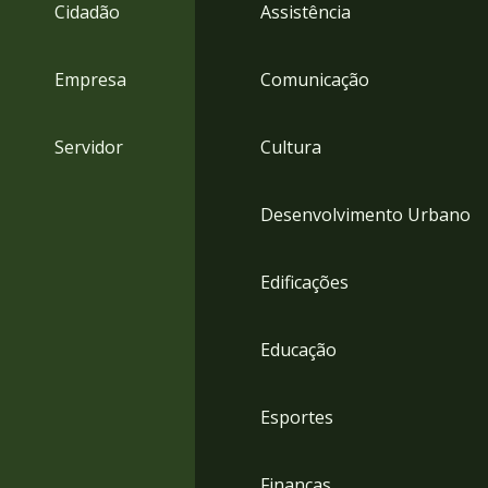
4
Cidadão
Assistência
Acessibilidade
5
Empresa
Comunicação
Servidor
Cultura
Desenvolvimento Urbano
Edificações
Educação
Esportes
Finanças