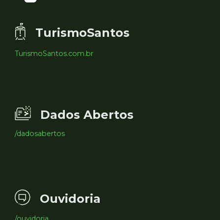
TurismoSantos
TurismoSantos.com.br
Dados Abertos
/dadosabertos
Ouvidoria
/ouvidoria