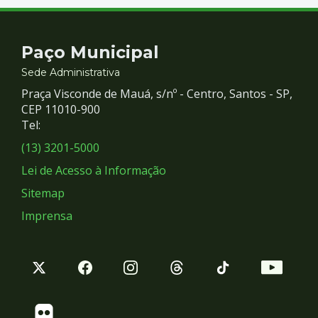
Contato
Paço Municipal
e
Sede Administrativa
Praça Visconde de Mauá, s/nº - Centro, Santos - SP,
Redes
CEP 11010-900
Tel:
Sociais
(13) 3201-5000
Lei de Acesso à Informação
Sitemap
Imprensa