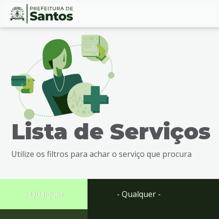
Ir
Conteúdo
para
o
conteúdo
1
Ir
para
o
menu
Lista de Serviços
2
Ir
para
Utilize os filtros para achar o serviço que procura
busca
3
Ir
para
- Qualquer -
- Qualquer -
o
rodapé