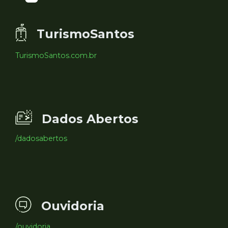
TurismoSantos
TurismoSantos.com.br
Dados Abertos
/dadosabertos
Ouvidoria
/ouvidoria