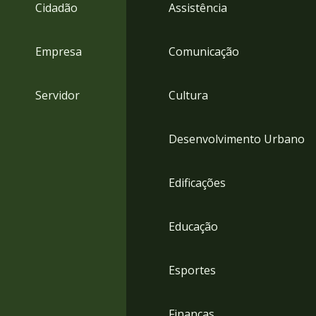
4
Cidadão
Assistência
Acessibilidade
5
Empresa
Comunicação
Servidor
Cultura
Desenvolvimento Urbano
Edificações
Educação
Esportes
Finanças