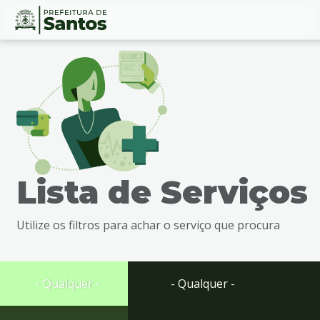
Ir
Conteúdo
para
o
conteúdo
1
Ir
para
o
menu
Lista de Serviços
2
Ir
para
Utilize os filtros para achar o serviço que procura
busca
3
Ir
para
- Qualquer -
- Qualquer -
o
rodapé