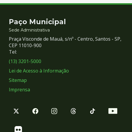
Contato
Paço Municipal
e
Sede Administrativa
Praça Visconde de Mauá, s/nº - Centro, Santos - SP,
Redes
CEP 11010-900
Tel:
Sociais
(13) 3201-5000
Lei de Acesso à Informação
Sitemap
Imprensa