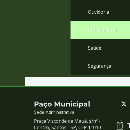
Ouvidoria
Procuradoria
Saúde
Segurança
Contato
Paço Municipal
e
Sede Administrativa
Praça Visconde de Mauá, s/nº -
Redes
Centro, Santos - SP, CEP 11010-