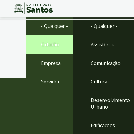
Ir
Conteúdo
- Qualquer -
- Qualquer -
para
o
conteúdo
Cidadão
Assistência
1
Ir
para
Empresa
Comunicação
o
menu
2
Servidor
Cultura
Ir
para
busca
Desenvolvimento
3
Urbano
Ir
para
o
Edificações
rodapé