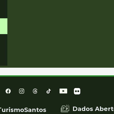
Dados Abert
TurismoSantos