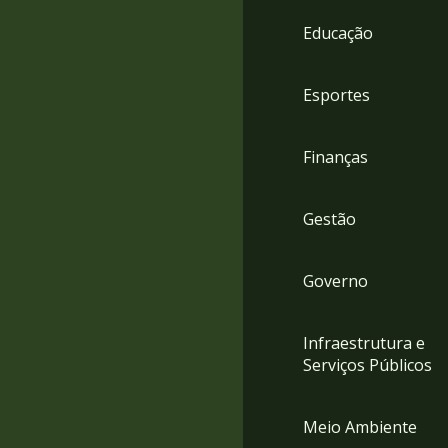
4
Educação
Acessibilidade
5
Esportes
Finanças
Gestão
Governo
Infraestrutura e
Serviços Públicos
Meio Ambiente