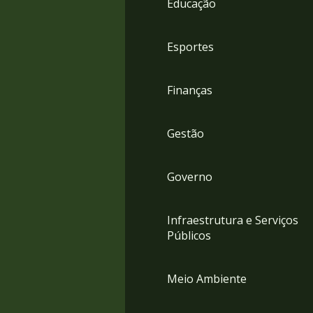
Educação
4
Acessibilidade
5
Esportes
Finanças
Gestão
Governo
Infraestrutura e Serviços
Públicos
Meio Ambiente