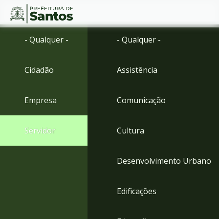
Ir
Conteúdo
- Qualquer -
- Qualquer -
para
o
conteúdo
Cidadão
Assistência
1
Ir
para
Empresa
Comunicação
o
menu
2
Servidor
Cultura
Ir
para
busca
Desenvolvimento Urbano
3
Ir
para
Edificações
o
rodapé