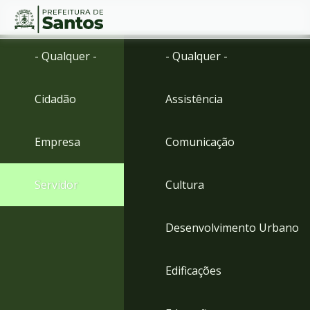
Ir
Conteúdo
- Qualquer -
- Qualquer -
para
o
conteúdo
Cidadão
Assistência
1
Ir
para
Empresa
Comunicação
o
menu
2
Servidor
Cultura
Ir
para
busca
Desenvolvimento Urbano
3
Ir
para
Edificações
o
rodapé