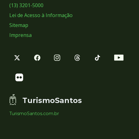
Sociais
(13) 3201-5000
Lei de Acesso à Informação
Sitemap
Imprensa
TurismoSantos
TurismoSantos.com.br