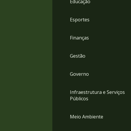
Educação
4
Acessibilidade
5
Esportes
Finanças
Gestão
Governo
Infraestrutura e Serviços
Públicos
Meio Ambiente