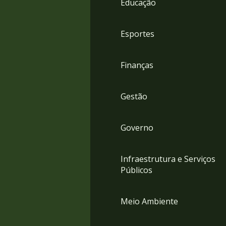
Educação
4
Acessibilidade
5
Esportes
Finanças
Gestão
Governo
Infraestrutura e Serviços
Públicos
Meio Ambiente