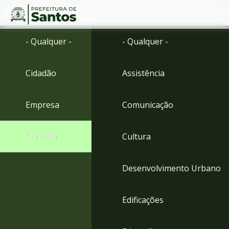
Ir
Conteúdo
- Qualquer -
- Qualquer -
para
o
conteúdo
Cidadão
Assistência
1
Ir
para
Empresa
Comunicação
o
menu
2
Servidor
Cultura
Ir
para
busca
Desenvolvimento Urbano
3
Ir
para
Edificações
o
rodapé