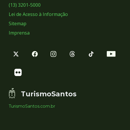
Sociais
(13) 3201-5000
Lei de Acesso à Informação
Sitemap
Imprensa
TurismoSantos
TurismoSantos.com.br