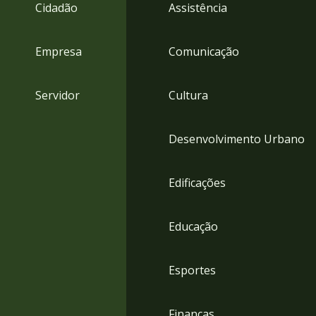
4
Cidadão
Assistência
Acessibilidade
5
Empresa
Comunicação
Servidor
Cultura
Desenvolvimento Urbano
Edificações
Educação
Esportes
Finanças