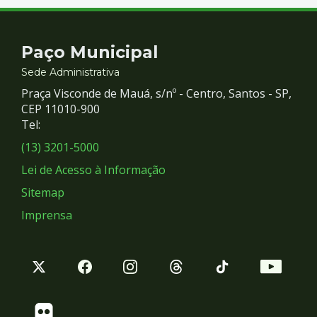
Contato
Paço Municipal
e
Sede Administrativa
Praça Visconde de Mauá, s/nº - Centro, Santos - SP,
Redes
CEP 11010-900
Tel:
Sociais
(13) 3201-5000
Lei de Acesso à Informação
Sitemap
Imprensa