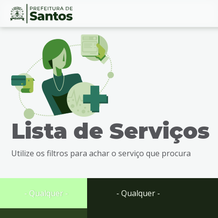
Ir
Conteúdo
para
o
conteúdo
1
Ir
para
o
menu
Lista de Serviços
2
Ir
para
Utilize os filtros para achar o serviço que procura
busca
3
Ir
para
- Qualquer -
- Qualquer -
o
rodapé