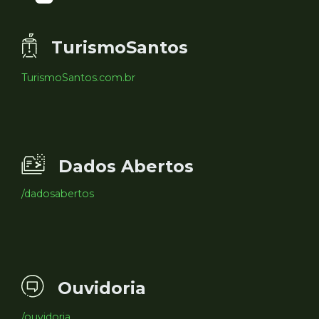
TurismoSantos
TurismoSantos.com.br
Dados Abertos
/dadosabertos
Ouvidoria
/ouvidoria