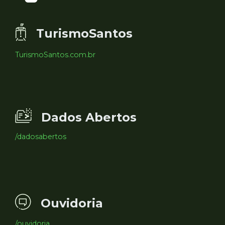
TurismoSantos
TurismoSantos.com.br
Dados Abertos
/dadosabertos
Ouvidoria
/ouvidoria