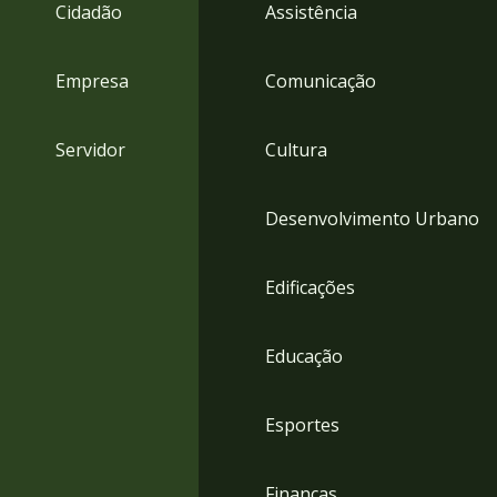
4
Cidadão
Assistência
Acessibilidade
5
Empresa
Comunicação
Servidor
Cultura
Desenvolvimento Urbano
Edificações
Educação
Esportes
Finanças