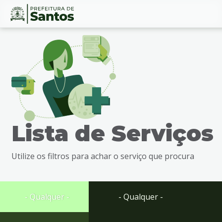
Ir
Conteúdo
para
o
conteúdo
1
Ir
para
o
menu
Lista de Serviços
2
Ir
para
Utilize os filtros para achar o serviço que procura
busca
3
Ir
para
- Qualquer -
- Qualquer -
o
rodapé