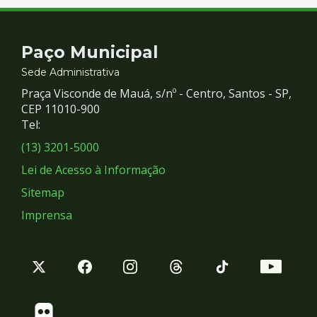
Contato
Paço Municipal
e
Sede Administrativa
Praça Visconde de Mauá, s/nº - Centro, Santos - SP,
Redes
CEP 11010-900
Tel:
Sociais
(13) 3201-5000
Lei de Acesso à Informação
Sitemap
Imprensa