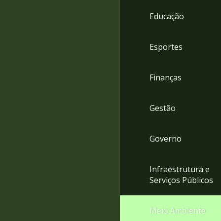
4
Educação
Acessibilidade
5
Esportes
Finanças
Gestão
Governo
Infraestrutura e
Serviços Públicos
Meio Ambiente