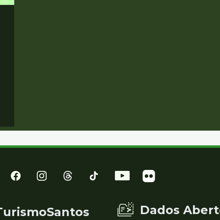
Dados Abert
TurismoSantos