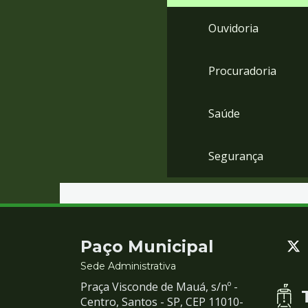
Ouvidoria
Procuradoria
Saúde
Segurança
Contato
Paço Municipal
e
Sede Administrativa
Praça Visconde de Mauá, s/nº -
Redes
Centro, Santos - SP, CEP 11010-