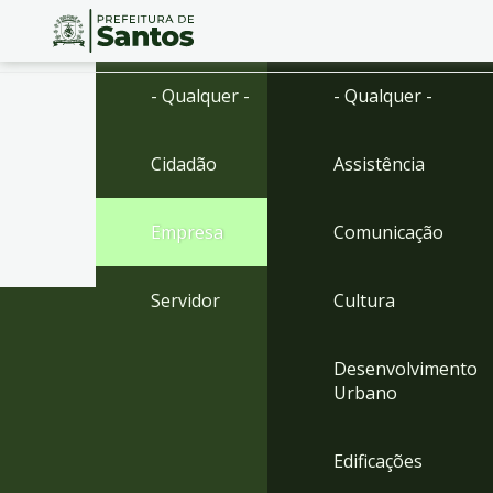
Ir
Conteúdo
- Qualquer -
- Qualquer -
para
o
conteúdo
Cidadão
Assistência
1
Ir
para
Empresa
Comunicação
o
menu
2
Servidor
Cultura
Ir
para
busca
Desenvolvimento
3
Urbano
Ir
para
o
Edificações
rodapé