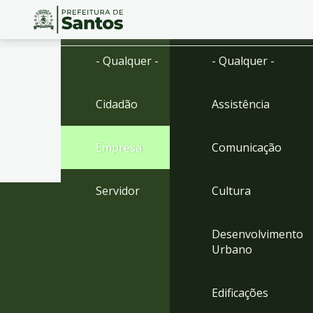
Ir
Conteúdo
- Qualquer -
- Qualquer -
para
o
conteúdo
Cidadão
Assistência
1
Ir
para
Empresa
Comunicação
o
menu
2
Servidor
Cultura
Ir
para
busca
Desenvolvimento
3
Urbano
Ir
para
o
Edificações
rodapé