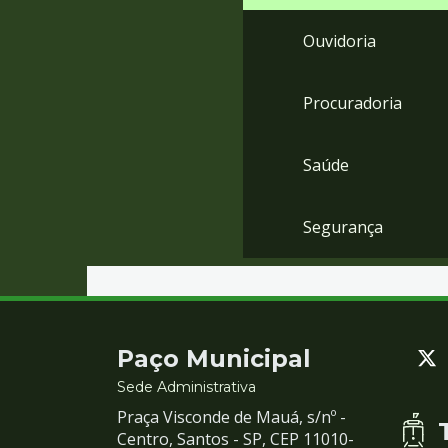
Ouvidoria
Procuradoria
Saúde
Segurança
Contato
Paço Municipal
e
Sede Administrativa
Praça Visconde de Mauá, s/nº -
Redes
Centro, Santos - SP, CEP 11010-