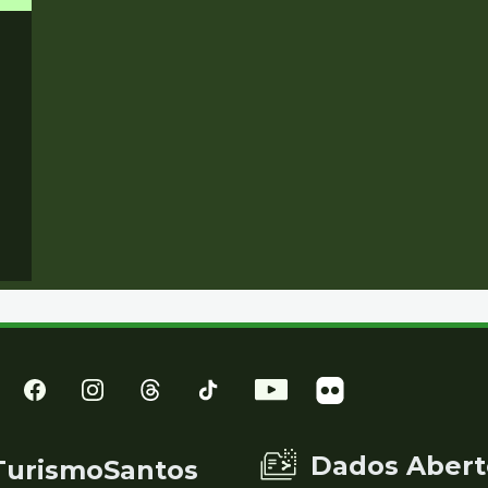
Dados Abert
TurismoSantos