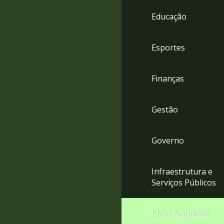
4
Educação
Acessibilidade
5
Esportes
Finanças
Gestão
Governo
Infraestrutura e
Serviços Públicos
Meio Ambiente