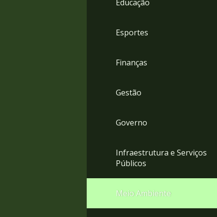
Educação
4
Acessibilidade
5
Esportes
Finanças
Gestão
Governo
Infraestrutura e Serviços
Públicos
Meio Ambiente