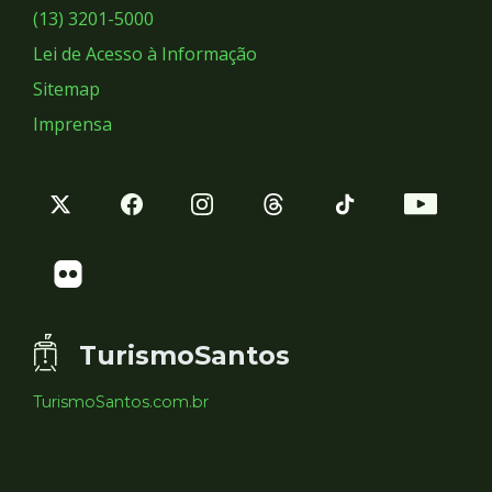
Sociais
(13) 3201-5000
Lei de Acesso à Informação
Sitemap
Imprensa
TurismoSantos
TurismoSantos.com.br