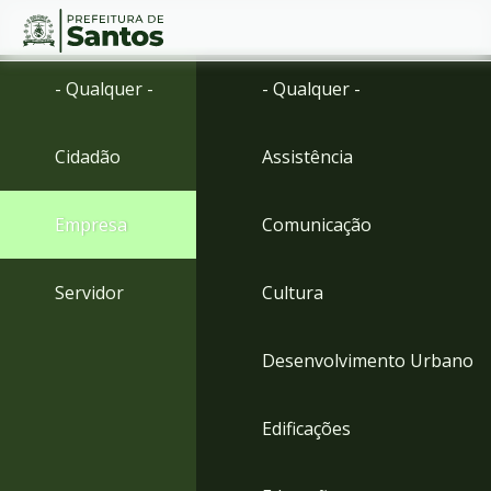
Ir
Conteúdo
- Qualquer -
- Qualquer -
para
o
conteúdo
Cidadão
Assistência
1
Ir
para
Empresa
Comunicação
o
menu
2
Servidor
Cultura
Ir
para
busca
Desenvolvimento Urbano
3
Ir
para
Edificações
o
rodapé