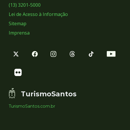
Sociais
(13) 3201-5000
Lei de Acesso à Informação
Sitemap
Imprensa
TurismoSantos
TurismoSantos.com.br