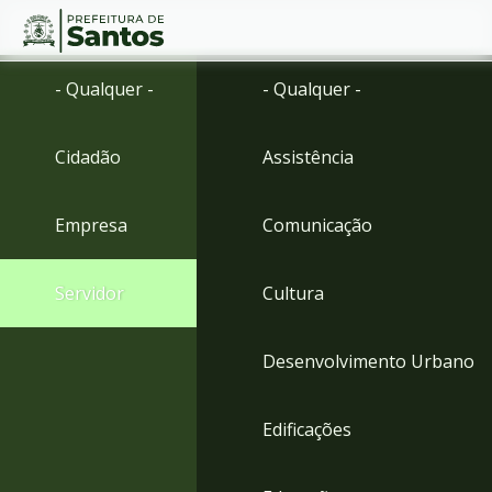
Ir
Conteúdo
- Qualquer -
- Qualquer -
para
o
conteúdo
Cidadão
Assistência
1
Ir
para
Empresa
Comunicação
o
menu
2
Servidor
Cultura
Ir
para
busca
Desenvolvimento Urbano
3
Ir
para
Edificações
o
rodapé