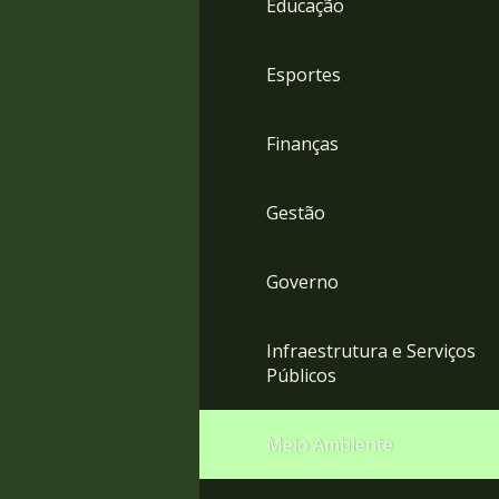
Educação
4
Acessibilidade
5
Esportes
Finanças
Gestão
Governo
Infraestrutura e Serviços
Públicos
Meio Ambiente