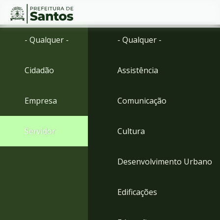
Ir
Conteúdo
- Qualquer -
- Qualquer -
para
o
conteúdo
Cidadão
Assistência
1
Ir
para
Empresa
Comunicação
o
menu
2
Servidor
Cultura
Ir
para
busca
Desenvolvimento Urbano
3
Ir
para
Edificações
o
rodapé