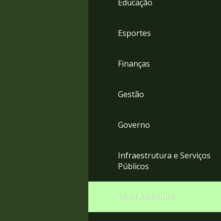
Educação
4
Acessibilidade
5
Esportes
Finanças
Gestão
Governo
Infraestrutura e Serviços
Públicos
Meio Ambiente