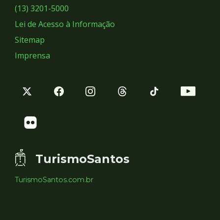
Sociais
(13) 3201-5000
Lei de Acesso à Informação
Sitemap
Imprensa
TurismoSantos
TurismoSantos.com.br