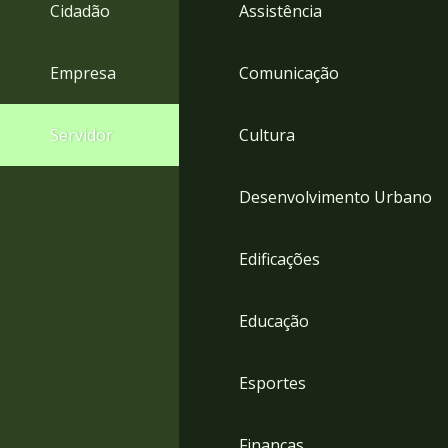
4
Cidadão
Assistência
Acessibilidade
5
Empresa
Comunicação
Servidor
Cultura
Desenvolvimento Urbano
Edificações
Educação
Esportes
Finanças