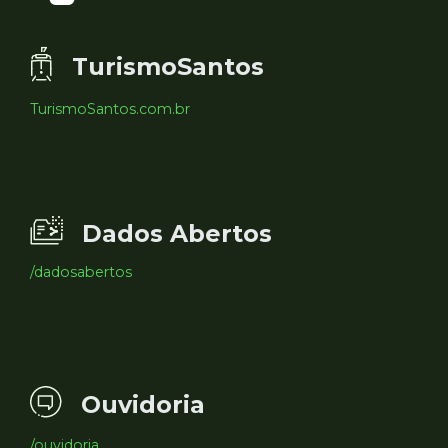
TurismoSantos
TurismoSantos.com.br
Dados Abertos
/dadosabertos
Ouvidoria
/ouvidoria