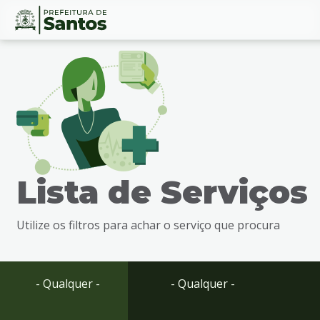
Ir
Conteúdo
para
o
conteúdo
1
Ir
para
o
menu
Lista de Serviços
2
Ir
para
Utilize os filtros para achar o serviço que procura
busca
3
Ir
para
- Qualquer -
- Qualquer -
o
rodapé