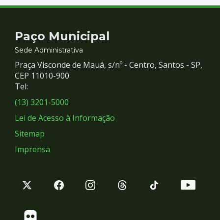
Contato
Paço Municipal
e
Sede Administrativa
Praça Visconde de Mauá, s/nº - Centro, Santos - SP,
Redes
CEP 11010-900
Tel:
Sociais
(13) 3201-5000
Lei de Acesso à Informação
Sitemap
Imprensa