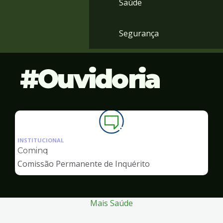
Saúde
Segurança
Ouvidoria
Ilustração
da
INSTITUCIONAL
pagina
Cominq
de
Comissão Permanente de Inquérito
Ouvidoria
Mais Saúde