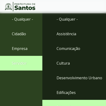
Ir
Conteúdo
- Qualquer -
- Qualquer -
para
o
conteúdo
Cidadão
Assistência
1
Ir
para
Empresa
Comunicação
o
menu
2
Servidor
Cultura
Ir
para
busca
Desenvolvimento Urbano
3
Ir
para
Edificações
o
rodapé