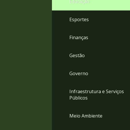
Educação
4
Acessibilidade
5
Esportes
Finanças
Gestão
Governo
Infraestrutura e Serviços
Públicos
Meio Ambiente