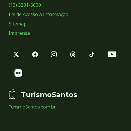
Sociais
(13) 3201-5000
Lei de Acesso à Informação
Sitemap
Imprensa
TurismoSantos
TurismoSantos.com.br