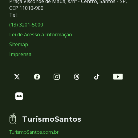
Praça Visconde de Mauá, s/nº - Centro, Santos - SP,
Redes
CEP 11010-900
Tel:
Sociais
(13) 3201-5000
Lei de Acesso à Informação
Sitemap
Imprensa
TurismoSantos
TurismoSantos.com.br