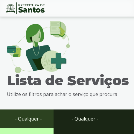
Ir
Conteúdo
para
o
conteúdo
1
Ir
para
o
menu
Lista de Serviços
2
Ir
para
Utilize os filtros para achar o serviço que procura
busca
3
Ir
para
- Qualquer -
- Qualquer -
o
rodapé