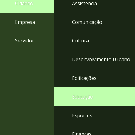
4
Cidadão
Assistência
Acessibilidade
5
Empresa
Comunicação
Servidor
Cultura
Desenvolvimento Urbano
Edificações
Educação
Esportes
Finanças