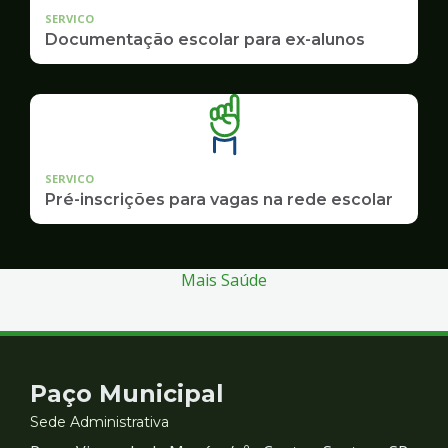
SERVICO
Documentação escolar para ex-alunos
SERVICO
Pré-inscrições para vagas na rede escolar
Mais Saúde
Contato
Paço Municipal
e
Sede Administrativa