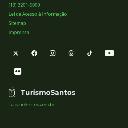
Sociais
(13) 3201-5000
Lei de Acesso à Informação
Sitemap
Imprensa
TurismoSantos
TurismoSantos.com.br