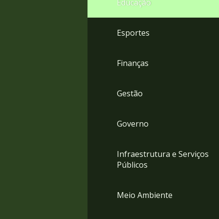
Educação
4
Acessibilidade
5
Esportes
Finanças
Gestão
Governo
Infraestrutura e Serviços
Públicos
Meio Ambiente