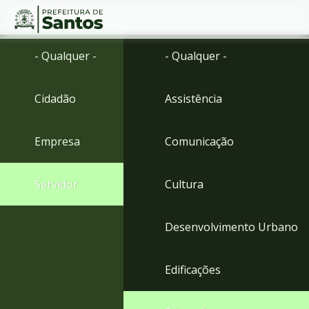
Ir
Conteúdo
- Qualquer -
- Qualquer -
para
o
conteúdo
Cidadão
Assistência
1
Ir
para
Empresa
Comunicação
o
menu
2
Servidor
Cultura
Ir
para
busca
Desenvolvimento Urbano
3
Ir
para
Edificações
o
rodapé