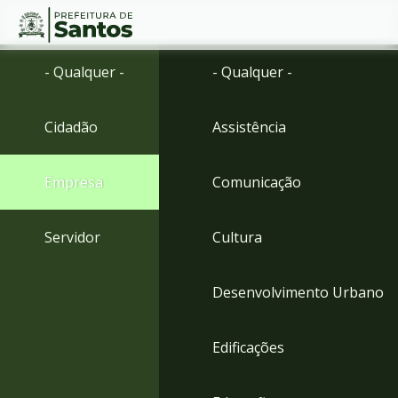
Ir
Conteúdo
- Qualquer -
- Qualquer -
para
o
conteúdo
Cidadão
Assistência
1
Ir
para
Empresa
Comunicação
o
menu
2
Servidor
Cultura
Ir
para
busca
Desenvolvimento Urbano
3
Ir
para
Edificações
o
rodapé