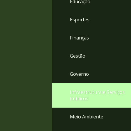
Educação
4
Acessibilidade
5
Esportes
Finanças
Gestão
Governo
Infraestrutura e Serviços
Públicos
Meio Ambiente