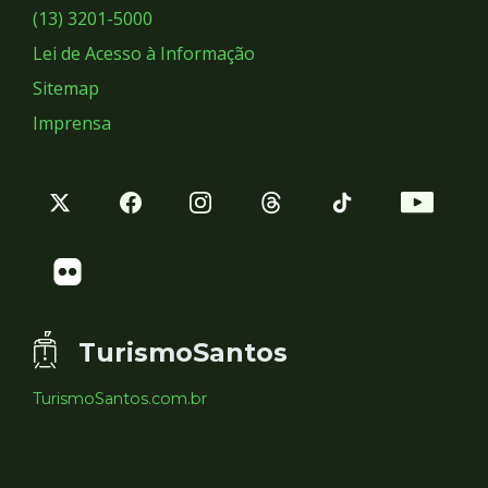
Sociais
(13) 3201-5000
Lei de Acesso à Informação
Sitemap
Imprensa
TurismoSantos
TurismoSantos.com.br