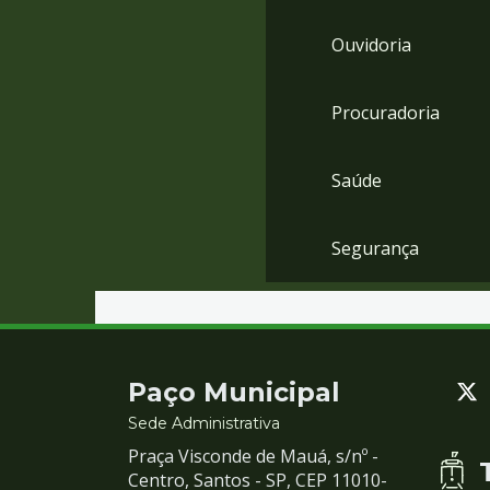
Ouvidoria
Procuradoria
Saúde
Segurança
Contato
Paço Municipal
e
Sede Administrativa
Praça Visconde de Mauá, s/nº -
Redes
Centro, Santos - SP, CEP 11010-