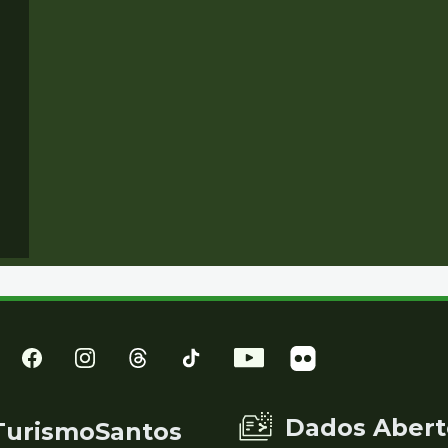
Dados Abert
TurismoSantos