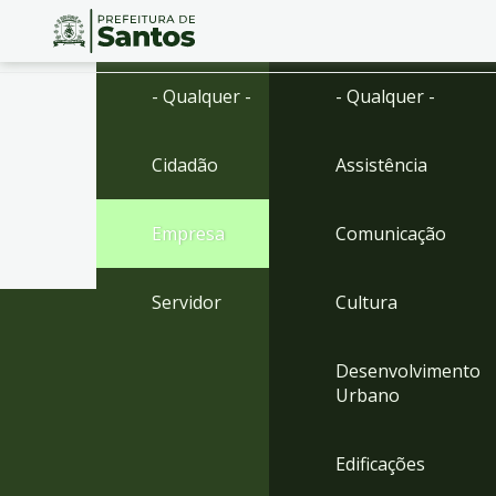
Ir
Conteúdo
- Qualquer -
- Qualquer -
para
o
conteúdo
Cidadão
Assistência
1
Ir
para
Empresa
Comunicação
o
menu
2
Servidor
Cultura
Ir
para
busca
Desenvolvimento
3
Urbano
Ir
para
o
Edificações
rodapé