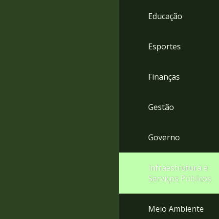
4
Educação
Acessibilidade
5
Esportes
Finanças
Gestão
Governo
Infraestrutura e
Serviços Públicos
Meio Ambiente