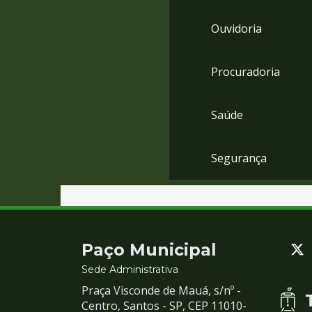
Ouvidoria
Procuradoria
Saúde
Segurança
Contato
Paço Municipal
e
Sede Administrativa
Praça Visconde de Mauá, s/nº -
Redes
Centro, Santos - SP, CEP 11010-