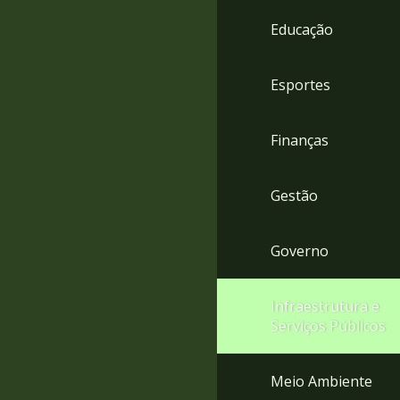
4
Educação
Acessibilidade
5
Esportes
Finanças
Gestão
Governo
Infraestrutura e
Serviços Públicos
Meio Ambiente