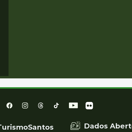
Dados Abert
TurismoSantos