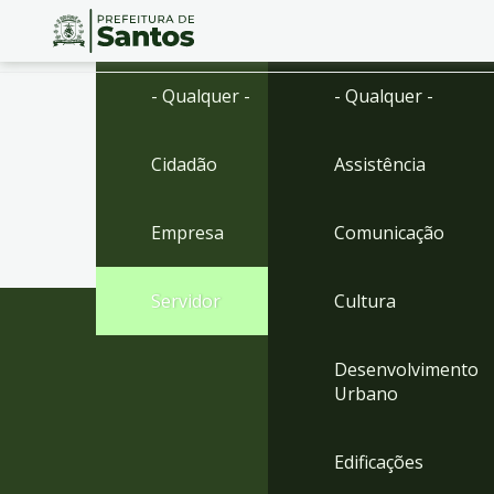
Ir
Conteúdo
- Qualquer -
- Qualquer -
para
o
conteúdo
Cidadão
Assistência
1
Ir
para
Empresa
Comunicação
o
menu
2
Servidor
Cultura
Ir
para
busca
Desenvolvimento
3
Urbano
Ir
para
o
Edificações
rodapé