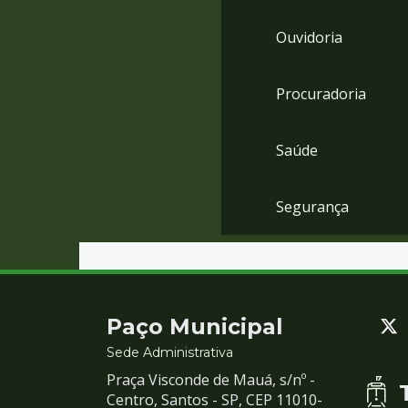
Ouvidoria
Procuradoria
Saúde
Segurança
Contato
Paço Municipal
e
Sede Administrativa
Praça Visconde de Mauá, s/nº -
Redes
Centro, Santos - SP, CEP 11010-