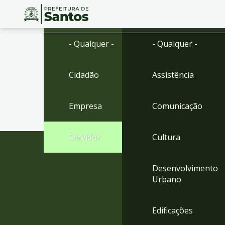
Ir
Conteúdo
- Qualquer -
- Qualquer -
para
o
conteúdo
Cidadão
Assistência
1
Ir
para
Empresa
Comunicação
o
menu
2
Servidor
Cultura
Ir
para
busca
Desenvolvimento
3
Urbano
Ir
para
o
Edificações
rodapé