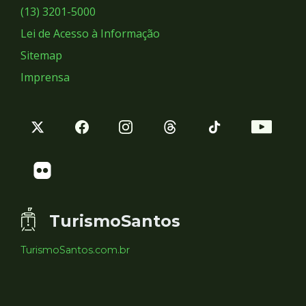
Sociais
(13) 3201-5000
Lei de Acesso à Informação
Sitemap
Imprensa
TurismoSantos
TurismoSantos.com.br