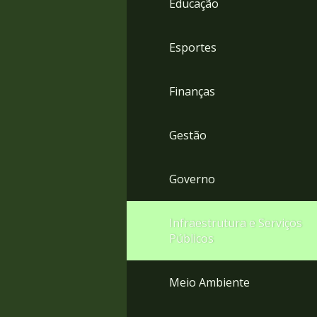
Educação
4
Acessibilidade
5
Esportes
Finanças
Gestão
Governo
Infraestrutura e Serviços
Públicos
Meio Ambiente