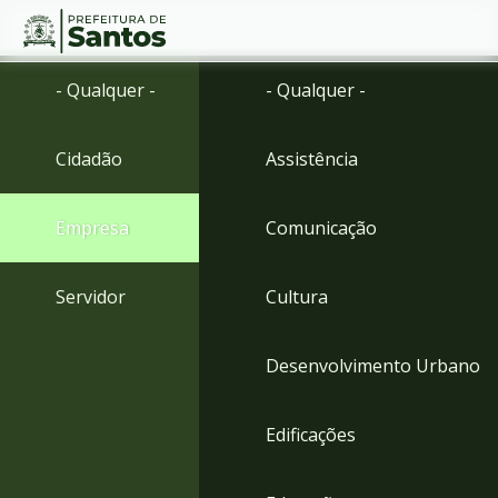
Ir
Conteúdo
- Qualquer -
- Qualquer -
para
o
conteúdo
Cidadão
Assistência
1
Ir
para
Empresa
Comunicação
o
menu
2
Servidor
Cultura
Ir
para
busca
Desenvolvimento Urbano
3
Ir
para
Edificações
o
rodapé