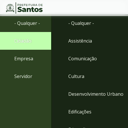
Ir
Conteúdo
- Qualquer -
- Qualquer -
para
o
conteúdo
Cidadão
Assistência
1
Ir
para
Empresa
Comunicação
o
menu
2
Servidor
Cultura
Ir
para
busca
Desenvolvimento Urbano
3
Ir
para
Edificações
o
rodapé