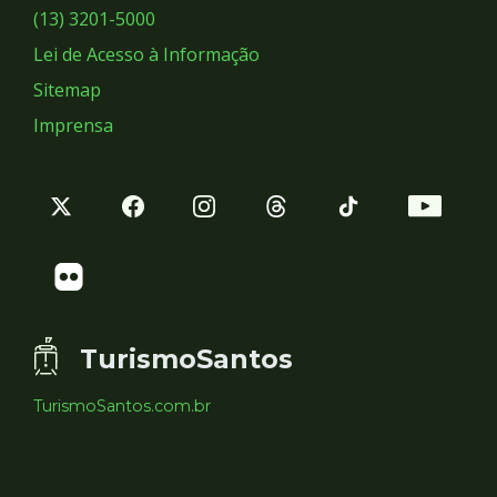
Sociais
(13) 3201-5000
Lei de Acesso à Informação
Sitemap
Imprensa
TurismoSantos
TurismoSantos.com.br