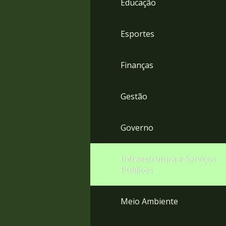
Educação
4
Acessibilidade
5
Esportes
Finanças
Gestão
Governo
Infraestrutura e Serviços
Públicos
Meio Ambiente