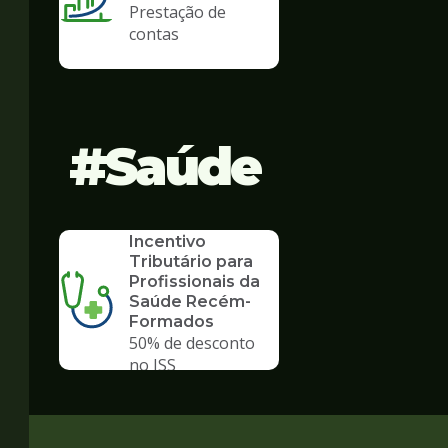
Prestação de
contas
Saúde
SERVICO
Incentivo
Tributário para
Profissionais da
Saúde Recém-
Formados
50% de desconto
no ISS