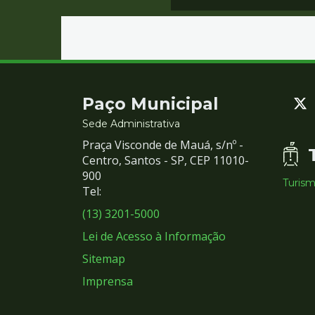
Contato
Paço Municipal
e
Sede Administrativa
Praça Visconde de Mauá, s/nº -
Redes
Centro, Santos - SP, CEP 11010-
900
Turis
Sociais
Tel:
(13) 3201-5000
Lei de Acesso à Informação
Sitemap
Imprensa