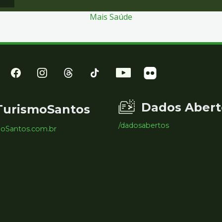
Mais Saúde
Dados Abert
TurismoSantos
/dadosabertos
moSantos.com.br