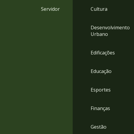
4
Servidor
Cultura
Acessibilidade
5
Desenvolvimento
Urbano
Edificações
Educação
Esportes
Finanças
Gestão