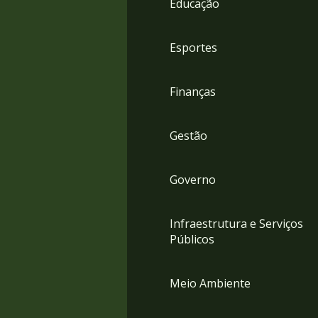
Educação
4
Acessibilidade
5
Esportes
Finanças
Gestão
Governo
Infraestrutura e Serviços
Públicos
Meio Ambiente