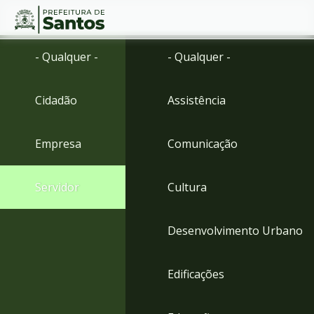
Ir
Conteúdo
- Qualquer -
- Qualquer -
para
o
conteúdo
Cidadão
Assistência
1
Ir
para
Empresa
Comunicação
o
menu
2
Servidor
Cultura
Ir
para
busca
Desenvolvimento Urbano
3
Ir
para
Edificações
o
rodapé