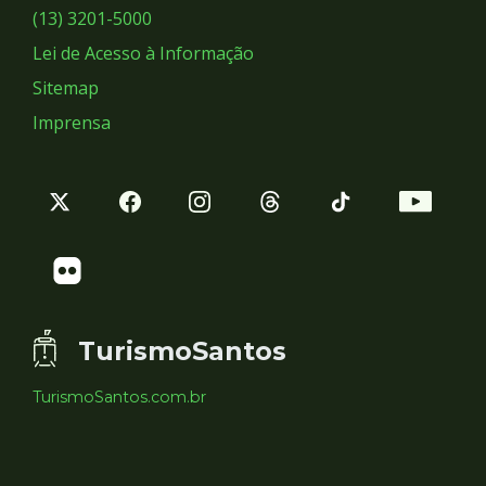
Sociais
(13) 3201-5000
Lei de Acesso à Informação
Sitemap
Imprensa
TurismoSantos
TurismoSantos.com.br