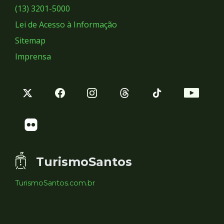
Sociais
(13) 3201-5000
Lei de Acesso à Informação
Sitemap
Imprensa
TurismoSantos
TurismoSantos.com.br