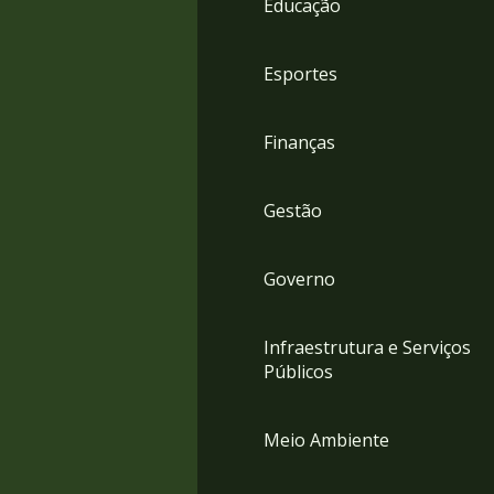
Educação
4
Acessibilidade
5
Esportes
Finanças
Gestão
Governo
Infraestrutura e Serviços
Públicos
Meio Ambiente