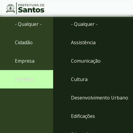
Ir
Conteúdo
- Qualquer -
- Qualquer -
para
o
conteúdo
Cidadão
Assistência
1
Ir
para
Empresa
Comunicação
o
menu
2
Servidor
Cultura
Ir
para
busca
Desenvolvimento Urbano
3
Ir
para
Edificações
o
rodapé