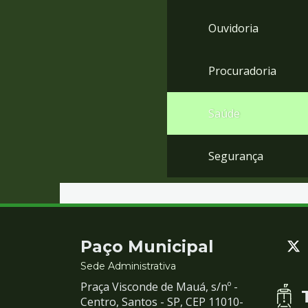
Ouvidoria
Procuradoria
Saúde
Segurança
Contato
Paço Municipal
e
Sede Administrativa
Praça Visconde de Mauá, s/nº -
Redes
Centro, Santos - SP, CEP 11010-