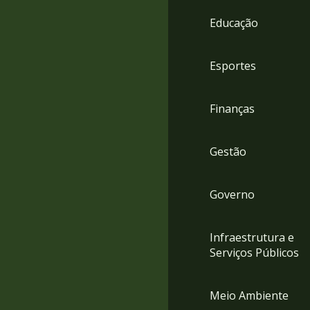
4
Educação
Acessibilidade
5
Esportes
Finanças
Gestão
Governo
Infraestrutura e
Serviços Públicos
Meio Ambiente