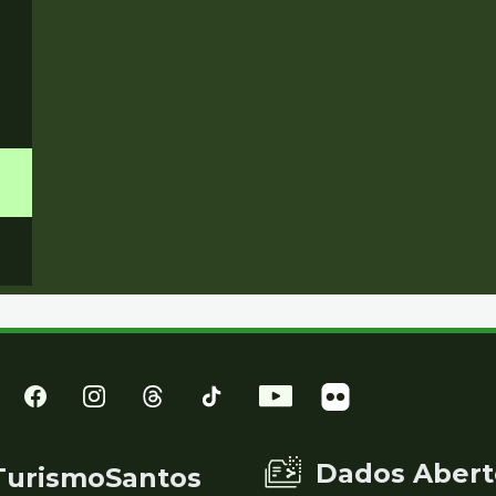
Dados Abert
TurismoSantos