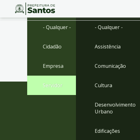
Ir
Conteúdo
- Qualquer -
- Qualquer -
para
o
conteúdo
Cidadão
Assistência
1
Ir
para
Empresa
Comunicação
o
menu
2
Servidor
Cultura
Ir
para
busca
Desenvolvimento
3
Urbano
Ir
para
o
Edificações
rodapé