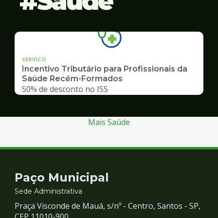
Saúde
SERVICO
Incentivo Tributário para Profissionais da
Saúde Recém-Formados
50% de desconto no ISS
Mais Saúde
Contato
Paço Municipal
e
Sede Administrativa
Praça Visconde de Mauá, s/nº - Centro, Santos - SP,
CEP 11010-900