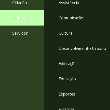
4
Cidadão
Assistência
Acessibilidade
5
Empresa
Comunicação
Servidor
Cultura
Desenvolvimento Urbano
Edificações
Educação
Esportes
Finanças