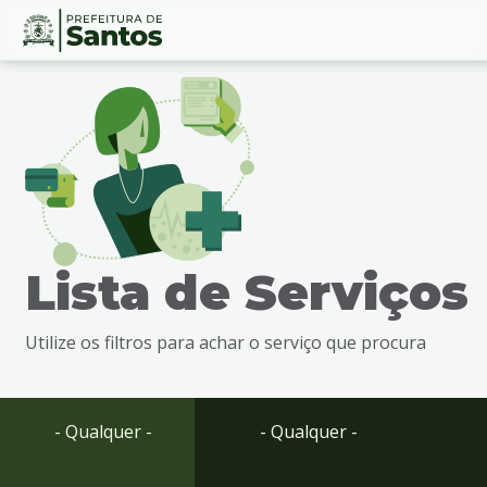
Ir
Conteúdo
para
o
conteúdo
1
Ir
para
o
menu
Lista de Serviços
2
Ir
para
Utilize os filtros para achar o serviço que procura
busca
3
Ir
para
- Qualquer -
- Qualquer -
o
rodapé