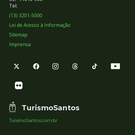
Redes
Tel:
Sociais
(13) 3201-5000
Lei de Acesso à Informação
Sitemap
Imprensa
TurismoSantos
TurismoSantos.com.br