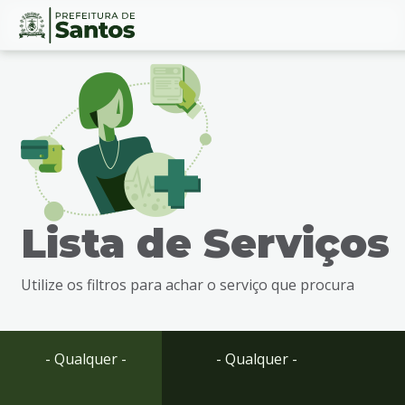
Ir
Conteúdo
para
o
conteúdo
1
Ir
para
o
menu
Lista de Serviços
2
Ir
para
Utilize os filtros para achar o serviço que procura
busca
3
Ir
para
- Qualquer -
- Qualquer -
o
rodapé