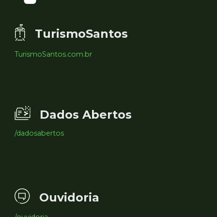
TurismoSantos
TurismoSantos.com.br
Dados Abertos
/dadosabertos
Ouvidoria
/ouvidoria