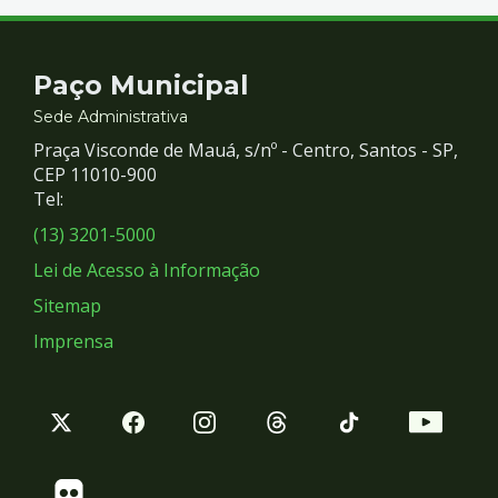
Contato
Paço Municipal
e
Sede Administrativa
Praça Visconde de Mauá, s/nº - Centro, Santos - SP,
Redes
CEP 11010-900
Tel:
Sociais
(13) 3201-5000
Lei de Acesso à Informação
Sitemap
Imprensa