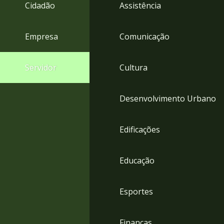
4
Cidadão
Assistência
Acessibilidade
5
Empresa
Comunicação
Servidor
Cultura
Desenvolvimento Urbano
Edificações
Educação
Esportes
Finanças