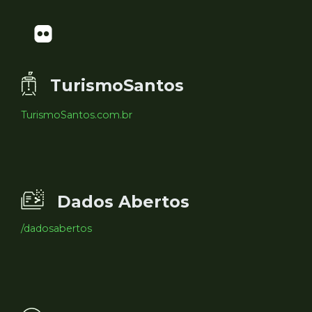
TurismoSantos
TurismoSantos.com.br
Dados Abertos
/dadosabertos