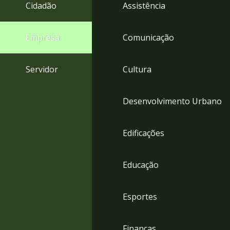
4
Cidadão
Assistência
Acessibilidade
5
Empresa
Comunicação
Servidor
Cultura
Desenvolvimento Urbano
Edificações
Educação
Esportes
Finanças