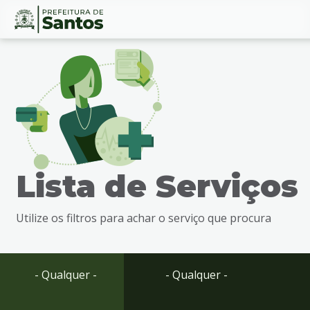
Ir
Conteúdo
para
o
conteúdo
1
Ir
para
o
menu
Lista de Serviços
2
Ir
para
Utilize os filtros para achar o serviço que procura
busca
3
Ir
para
- Qualquer -
- Qualquer -
o
rodapé