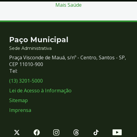
Mais Saúde
Contato
Paço Municipal
e
Sede Administrativa
Praça Visconde de Mauá, s/nº - Centro, Santos - SP,
Redes
CEP 11010-900
Tel:
Sociais
(13) 3201-5000
Lei de Acesso à Informação
Sitemap
Imprensa