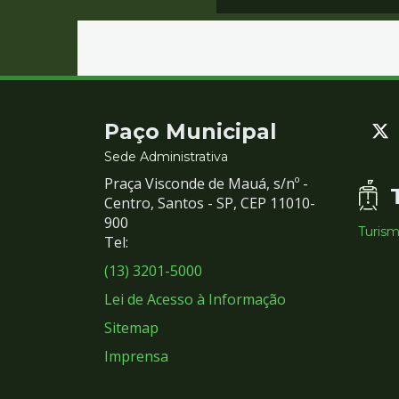
Contato
Paço Municipal
e
Sede Administrativa
Praça Visconde de Mauá, s/nº -
Redes
Centro, Santos - SP, CEP 11010-
900
Turis
Sociais
Tel:
(13) 3201-5000
Lei de Acesso à Informação
Sitemap
Imprensa