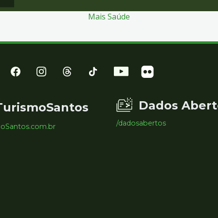
Mais Saúde
Dados Abert
TurismoSantos
/dadosabertos
moSantos.com.br