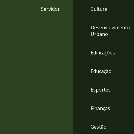
4
Servidor
Cultura
Acessibilidade
5
Desenvolvimento
Urbano
Edificações
Educação
Esportes
Finanças
Gestão