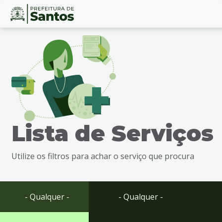
Ir
Conteúdo
para
o
conteúdo
1
Ir
para
o
menu
Lista de Serviços
2
Ir
para
Utilize os filtros para achar o serviço que procura
busca
3
Ir
para
- Qualquer -
- Qualquer -
o
rodapé