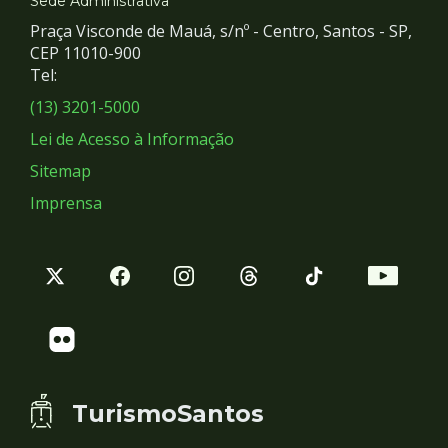
e
Sede Administrativa
Praça Visconde de Mauá, s/nº - Centro, Santos - SP,
Redes
CEP 11010-900
Tel:
Sociais
(13) 3201-5000
Lei de Acesso à Informação
Sitemap
Imprensa
TurismoSantos