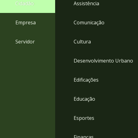
4
Cidadão
Assistência
Acessibilidade
5
Empresa
Comunicação
Servidor
Cultura
Desenvolvimento Urbano
Edificações
Educação
Esportes
Finanças