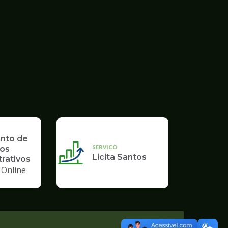
nto de
SERVICO
os
Licita Santos
rativos
 Online