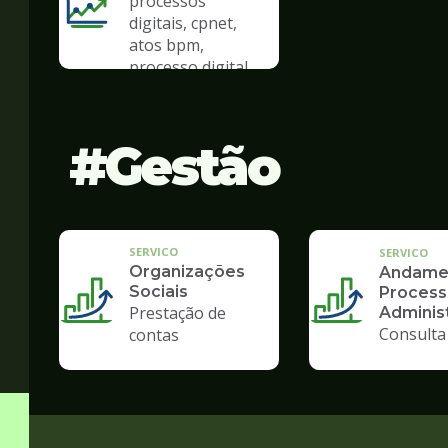
processos
digitais, cpnet,
atos bpm,
processo digital
Gestão
SERVICO
SERVICO
Organizações
Andame
Sociais
Process
Prestação de
Administ
Consulta
contas