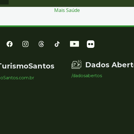
Mais Saúde
Dados Abert
TurismoSantos
/dadosabertos
moSantos.com.br