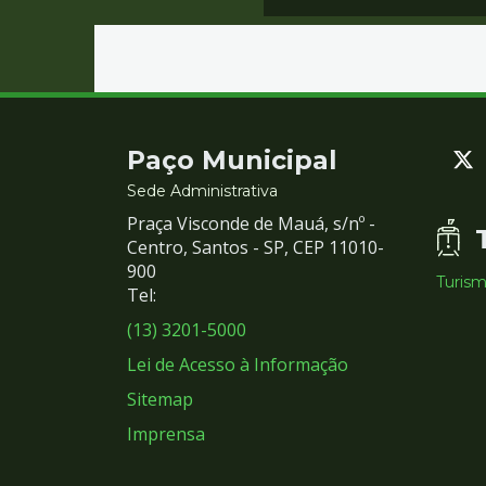
Contato
Paço Municipal
e
Sede Administrativa
Praça Visconde de Mauá, s/nº -
Redes
Centro, Santos - SP, CEP 11010-
900
Turis
Sociais
Tel:
(13) 3201-5000
Lei de Acesso à Informação
Sitemap
Imprensa