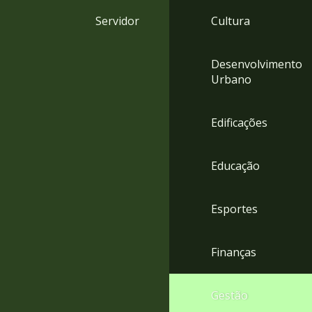
4
Servidor
Cultura
Acessibilidade
5
Desenvolvimento
Urbano
Edificações
Educação
Esportes
Finanças
Gestão