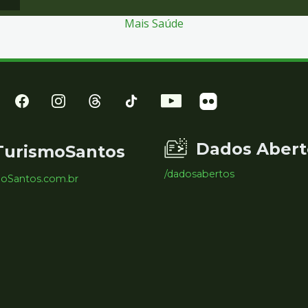
Mais Saúde
Dados Abert
TurismoSantos
/dadosabertos
moSantos.com.br