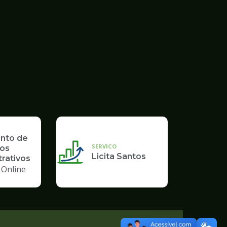
nto de
SERVICO
os
Licita Santos
rativos
 Online