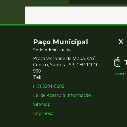
Contato
Paço Municipal
e
Sede Administrativa
Praça Visconde de Mauá, s/nº -
Redes
Centro, Santos - SP, CEP 11010-
900
Turis
Sociais
Tel:
(13) 3201-5000
Lei de Acesso à Informação
Sitemap
Imprensa