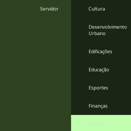
4
Servidor
Cultura
Acessibilidade
5
Desenvolvimento
Urbano
Edificações
Educação
Esportes
Finanças
Gestão