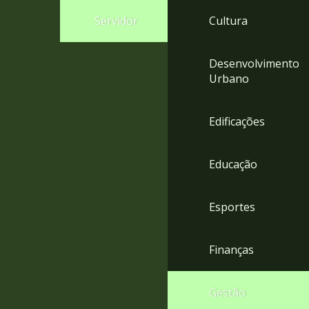
4
Servidor
Cultura
Acessibilidade
5
Desenvolvimento
Urbano
Edificações
Educação
Esportes
Finanças
Gestão