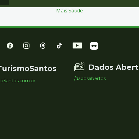
Mais Saúde
Dados Abert
TurismoSantos
/dadosabertos
moSantos.com.br