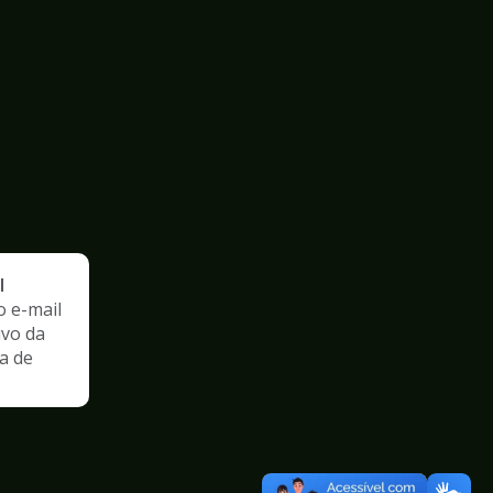
l
o e-mail
ivo da
a de