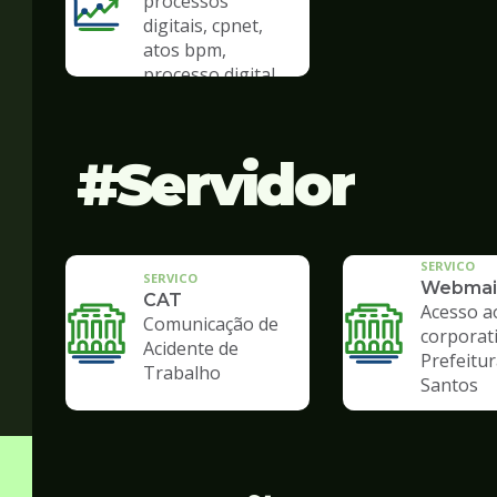
processos
digitais, cpnet,
atos bpm,
processo digital
Servidor
SERVICO
SERVICO
Webmai
CAT
Acesso a
Comunicação de
corporat
Acidente de
Prefeitur
Trabalho
Santos