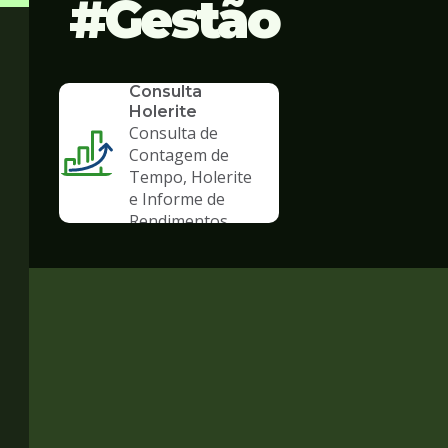
Gestão
SERVICO
Consulta
Holerite
Consulta de
Contagem de
Tempo, Holerite
e Informe de
Rendimentos