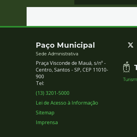
Contato
Paço Municipal
e
Sede Administrativa
Praça Visconde de Mauá, s/nº -
Redes
Centro, Santos - SP, CEP 11010-
900
Turis
Sociais
Tel:
(13) 3201-5000
Lei de Acesso à Informação
Sitemap
Imprensa