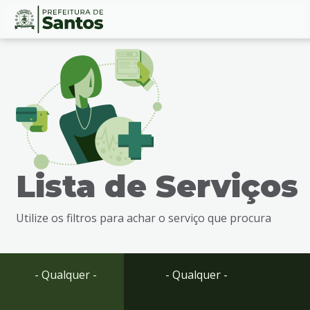
Ir
Conteúdo
para
o
conteúdo
1
Ir
para
o
menu
Lista de Serviços
2
Ir
para
Utilize os filtros para achar o serviço que procura
busca
3
Ir
para
- Qualquer -
- Qualquer -
o
rodapé