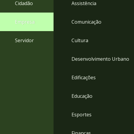
4
Cidadão
Assistência
Acessibilidade
5
Empresa
Comunicação
Servidor
Cultura
Desenvolvimento Urbano
Edificações
Educação
Esportes
Finanças