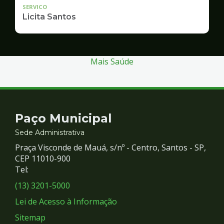
SERVICO
Licita Santos
Mais Saúde
Contato
Paço Municipal
e
Sede Administrativa
Praça Visconde de Mauá, s/nº - Centro, Santos - SP,
Redes
CEP 11010-900
Tel:
Sociais
(13) 3201-5000
Lei de Acesso à Informação
Sitemap