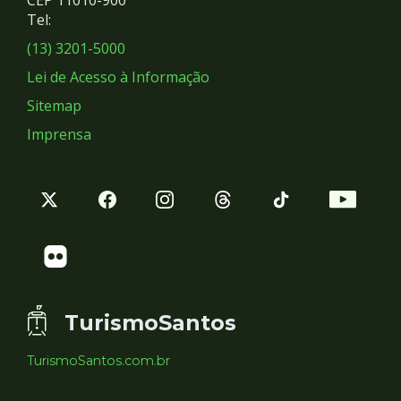
Redes
CEP 11010-900
Tel:
Sociais
(13) 3201-5000
Lei de Acesso à Informação
Sitemap
Imprensa
TurismoSantos
TurismoSantos.com.br