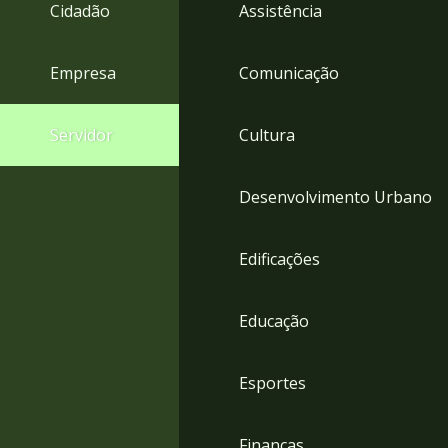
4
Cidadão
Assistência
Acessibilidade
5
Empresa
Comunicação
Servidor
Cultura
Desenvolvimento Urbano
Edificações
Educação
Esportes
Finanças