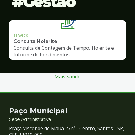
Gestão
SERVICO
Consulta Holerite
Consulta de Contagem de Tempo, Holerite e
Informe de Rendimentos
Mais Saúde
Contato
Paço Municipal
e
Sede Administrativa
Praça Visconde de Mauá, s/nº - Centro, Santos - SP,