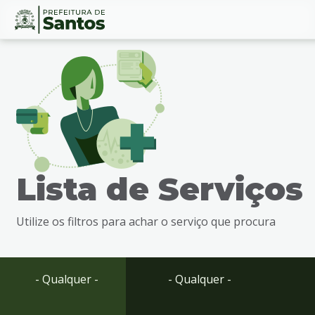
Ir
Conteúdo
para
o
conteúdo
1
Ir
para
o
menu
Lista de Serviços
2
Ir
para
Utilize os filtros para achar o serviço que procura
busca
3
Ir
para
- Qualquer -
- Qualquer -
o
rodapé