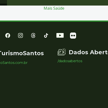
Mais Saúde
Dados Abert
TurismoSantos
/dadosabertos
moSantos.com.br