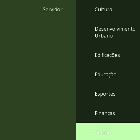
4
Servidor
Cultura
Acessibilidade
5
Desenvolvimento
Urbano
Edificações
Educação
Esportes
Finanças
Gestão