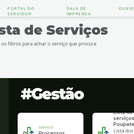
PORTAL DO
SALA DE
OUVID
SERVIDOR
IMPRENSA
ista de Serviços
e os filtros para achar o serviço que procura
Gestão
SERVICO
Lista de
serviços
Poupat
SERVICO
Lista dos
Processos