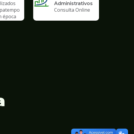
lizados
Administrativos
upatempo
Consulta Online
m época
emia
a