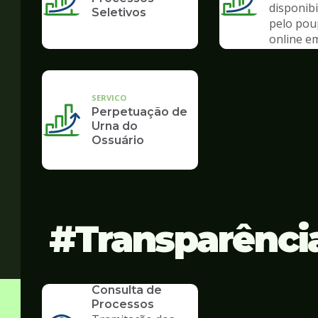
disponibi
Seletivos
pelo po
online e
de pand
SERVICO
Perpetuação de
Urna do
Ossuário
Transparênci
SERVICO
Consulta de
Processos