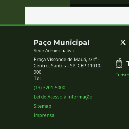
Contato
Paço Municipal
e
Sede Administrativa
Praça Visconde de Mauá, s/nº -
Redes
Centro, Santos - SP, CEP 11010-
900
Turis
Sociais
Tel:
(13) 3201-5000
Lei de Acesso à Informação
Sitemap
Imprensa