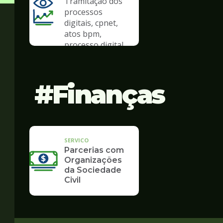
Tramitação dos
processos
digitais, cpnet,
atos bpm,
processo digital
Finanças
SERVICO
Parcerias com
Organizações
da Sociedade
Civil