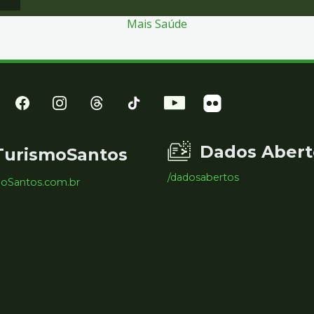
Mais Saúde
Dados Abert
TurismoSantos
/dadosabertos
moSantos.com.br