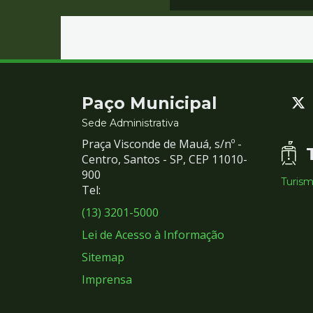
Contato
Paço Municipal
e
Sede Administrativa
Praça Visconde de Mauá, s/nº -
Redes
Centro, Santos - SP, CEP 11010-
900
Turis
Sociais
Tel:
(13) 3201-5000
Lei de Acesso à Informação
Sitemap
Imprensa