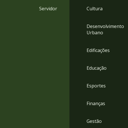
4
Servidor
Cultura
Acessibilidade
5
Desenvolvimento
Urbano
Edificações
Educação
Esportes
Finanças
Gestão