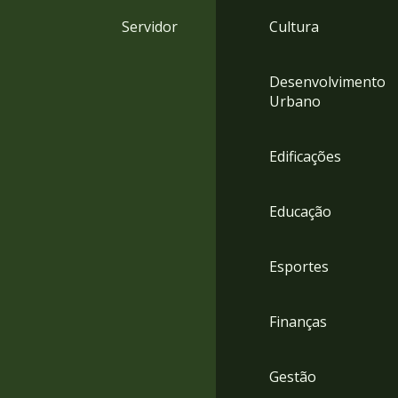
4
Servidor
Cultura
Acessibilidade
5
Desenvolvimento
Urbano
Edificações
Educação
Esportes
Finanças
Gestão