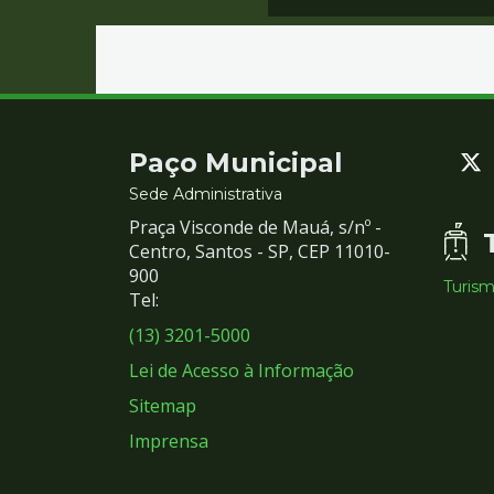
Contato
Paço Municipal
e
Sede Administrativa
Praça Visconde de Mauá, s/nº -
Redes
Centro, Santos - SP, CEP 11010-
900
Turis
Sociais
Tel:
(13) 3201-5000
Lei de Acesso à Informação
Sitemap
Imprensa