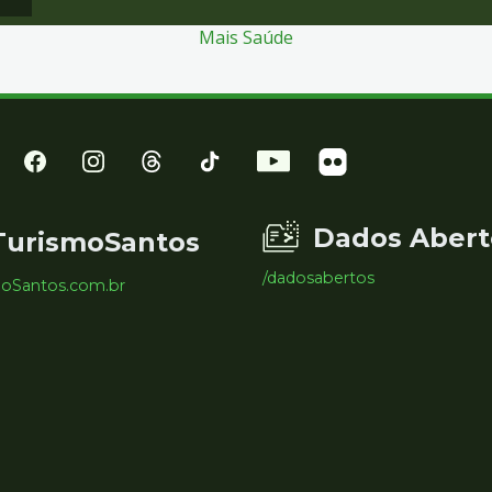
Mais Saúde
Dados Abert
TurismoSantos
/dadosabertos
moSantos.com.br