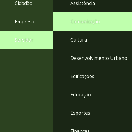
4
Cidadão
Assistência
Acessibilidade
5
Empresa
Comunicação
Servidor
Cultura
Desenvolvimento Urbano
Edificações
Educação
Esportes
Finanças