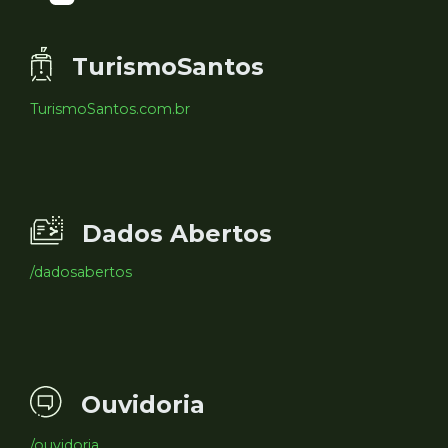
TurismoSantos
TurismoSantos.com.br
Dados Abertos
/dadosabertos
Ouvidoria
/ouvidoria