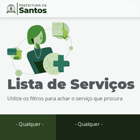
Ir
Conteúdo
para
o
conteúdo
1
Ir
para
o
menu
Lista de Serviços
2
Ir
para
Utilize os filtros para achar o serviço que procura
busca
3
Ir
para
- Qualquer -
- Qualquer -
o
rodapé