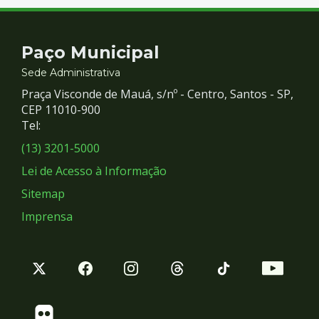
Contato
Paço Municipal
e
Sede Administrativa
Praça Visconde de Mauá, s/nº - Centro, Santos - SP,
Redes
CEP 11010-900
Tel:
Sociais
(13) 3201-5000
Lei de Acesso à Informação
Sitemap
Imprensa