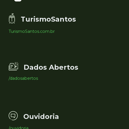
TurismoSantos
TurismoSantos.com.br
Dados Abertos
/dadosabertos
Ouvidoria
/ouvidoria