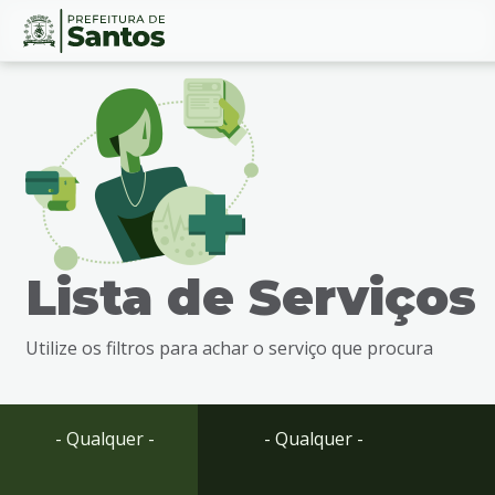
Ir
Conteúdo
para
o
conteúdo
1
Ir
para
o
menu
Lista de Serviços
2
Ir
para
Utilize os filtros para achar o serviço que procura
busca
3
Ir
para
- Qualquer -
- Qualquer -
o
rodapé