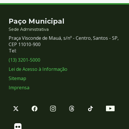
Contato
Paço Municipal
e
Sede Administrativa
Praça Visconde de Mauá, s/nº - Centro, Santos - SP,
Redes
CEP 11010-900
Tel:
Sociais
(13) 3201-5000
Lei de Acesso à Informação
Sitemap
Imprensa