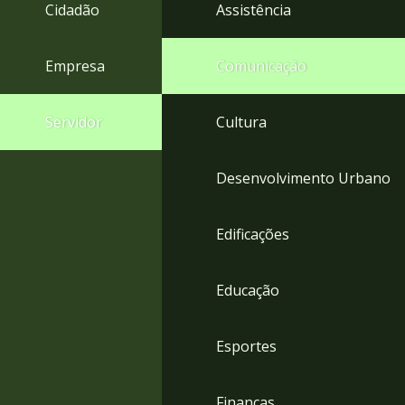
4
Cidadão
Assistência
Acessibilidade
5
Empresa
Comunicação
Servidor
Cultura
Desenvolvimento Urbano
Edificações
Educação
Esportes
Finanças