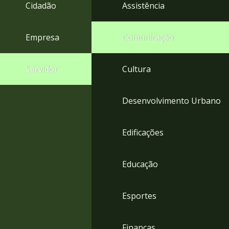
4
Cidadão
Assistência
Acessibilidade
5
Empresa
Comunicação
Servidor
Cultura
Desenvolvimento Urbano
Edificações
Educação
Esportes
Finanças