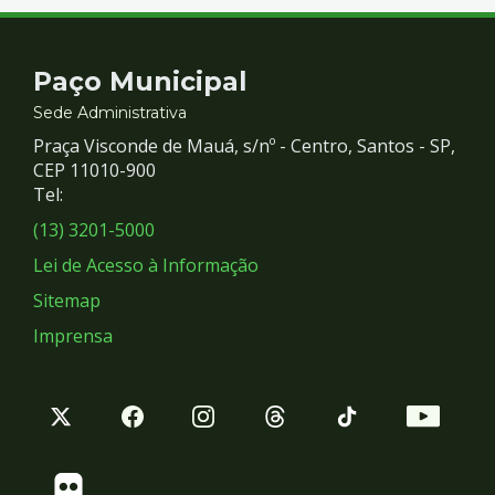
Contato
Paço Municipal
e
Sede Administrativa
Praça Visconde de Mauá, s/nº - Centro, Santos - SP,
Redes
CEP 11010-900
Tel:
Sociais
(13) 3201-5000
Lei de Acesso à Informação
Sitemap
Imprensa