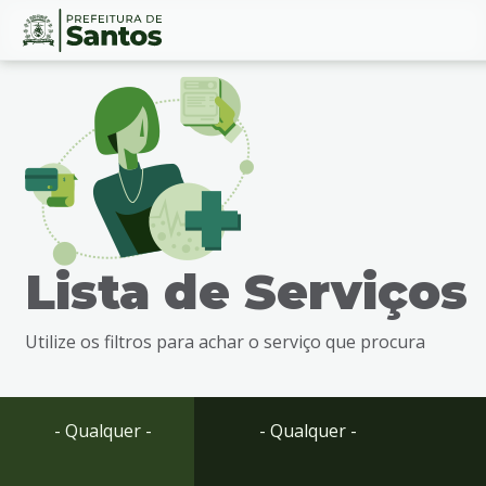
Ir
Conteúdo
para
o
conteúdo
1
Ir
para
o
menu
Lista de Serviços
2
Ir
para
Utilize os filtros para achar o serviço que procura
busca
3
Ir
para
- Qualquer -
- Qualquer -
o
rodapé