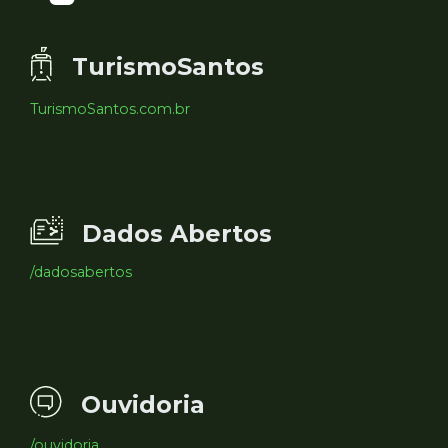
TurismoSantos
TurismoSantos.com.br
Dados Abertos
/dadosabertos
Ouvidoria
/ouvidoria