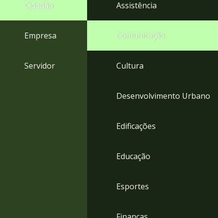
4
Cidadão
Assistência
Acessibilidade
5
Empresa
Comunicação
Servidor
Cultura
Desenvolvimento Urbano
Edificações
Educação
Esportes
Finanças