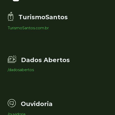
TurismoSantos
TurismoSantos.com.br
Dados Abertos
/dadosabertos
Ouvidoria
/ouvidoria