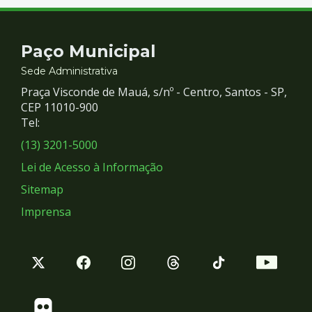
Contato
Paço Municipal
e
Sede Administrativa
Praça Visconde de Mauá, s/nº - Centro, Santos - SP,
Redes
CEP 11010-900
Tel:
Sociais
(13) 3201-5000
Lei de Acesso à Informação
Sitemap
Imprensa