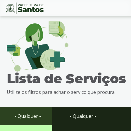
Ir
Conteúdo
para
o
conteúdo
1
Ir
para
o
menu
Lista de Serviços
2
Ir
para
Utilize os filtros para achar o serviço que procura
busca
3
Ir
para
- Qualquer -
- Qualquer -
o
rodapé