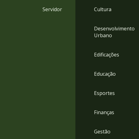
4
Servidor
Cultura
Acessibilidade
5
Desenvolvimento
Urbano
Edificações
Educação
Esportes
Finanças
Gestão