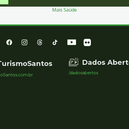
Mais Saúde
Dados Abert
TurismoSantos
/dadosabertos
moSantos.com.br