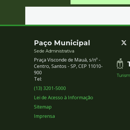
Contato
Paço Municipal
e
Sede Administrativa
Praça Visconde de Mauá, s/nº -
Redes
Centro, Santos - SP, CEP 11010-
900
Turis
Sociais
Tel:
(13) 3201-5000
Lei de Acesso à Informação
Sitemap
Imprensa